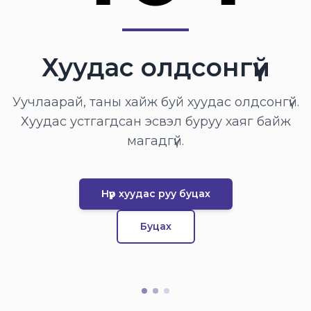
Хуудас олдсонгүй
Уучлаарай, таны хайж буй хуудас олдсонгүй.
Хуудас устгагдсан эсвэл буруу хаяг байж
магадгүй.
Нүүр хуудас руу буцах
Буцах