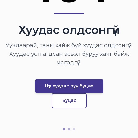
Хуудас олдсонгүй
Уучлаарай, таны хайж буй хуудас олдсонгүй.
Хуудас устгагдсан эсвэл буруу хаяг байж
магадгүй.
Нүүр хуудас руу буцах
Буцах