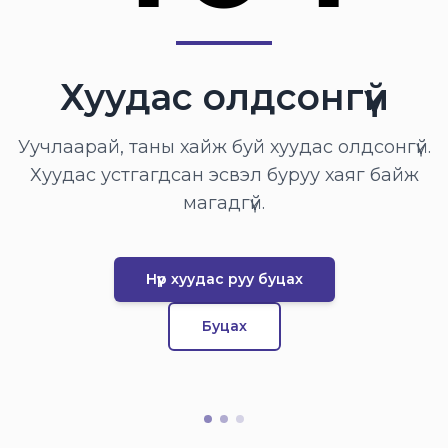
Хуудас олдсонгүй
Уучлаарай, таны хайж буй хуудас олдсонгүй.
Хуудас устгагдсан эсвэл буруу хаяг байж
магадгүй.
Нүүр хуудас руу буцах
Буцах