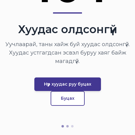
Хуудас олдсонгүй
Уучлаарай, таны хайж буй хуудас олдсонгүй.
Хуудас устгагдсан эсвэл буруу хаяг байж
магадгүй.
Нүүр хуудас руу буцах
Буцах