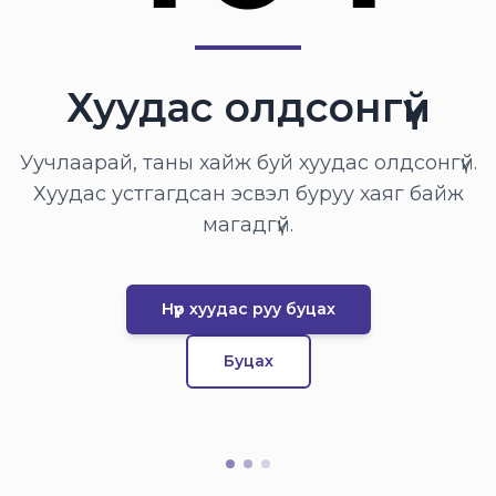
Хуудас олдсонгүй
Уучлаарай, таны хайж буй хуудас олдсонгүй.
Хуудас устгагдсан эсвэл буруу хаяг байж
магадгүй.
Нүүр хуудас руу буцах
Буцах