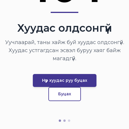
Хуудас олдсонгүй
Уучлаарай, таны хайж буй хуудас олдсонгүй.
Хуудас устгагдсан эсвэл буруу хаяг байж
магадгүй.
Нүүр хуудас руу буцах
Буцах