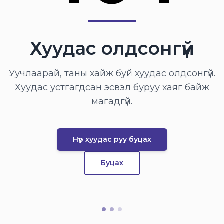
Хуудас олдсонгүй
Уучлаарай, таны хайж буй хуудас олдсонгүй.
Хуудас устгагдсан эсвэл буруу хаяг байж
магадгүй.
Нүүр хуудас руу буцах
Буцах