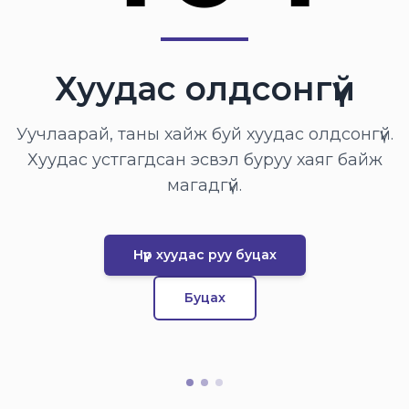
Хуудас олдсонгүй
Уучлаарай, таны хайж буй хуудас олдсонгүй.
Хуудас устгагдсан эсвэл буруу хаяг байж
магадгүй.
Нүүр хуудас руу буцах
Буцах