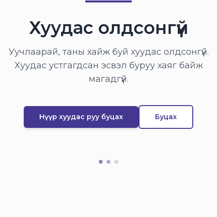
Хуудас олдсонгүй
Уучлаарай, таны хайж буй хуудас олдсонгүй.
Хуудас устгагдсан эсвэл буруу хаяг байж
магадгүй.
Нүүр хуудас руу буцах
Буцах