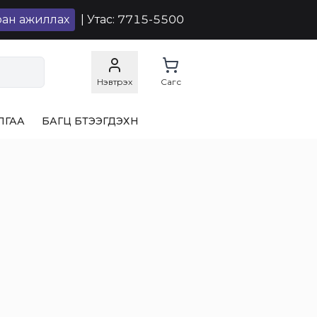
ран ажиллах
| Утас: 7715-5500
Нэвтрэх
Сагс
ЛГАА
БАГЦ БҮТЭЭГДЭХҮҮН