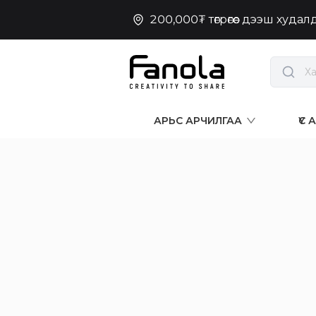
200,000₮ төгрөгөөс дээш худа
АРЬС АРЧИЛГАА
ҮС