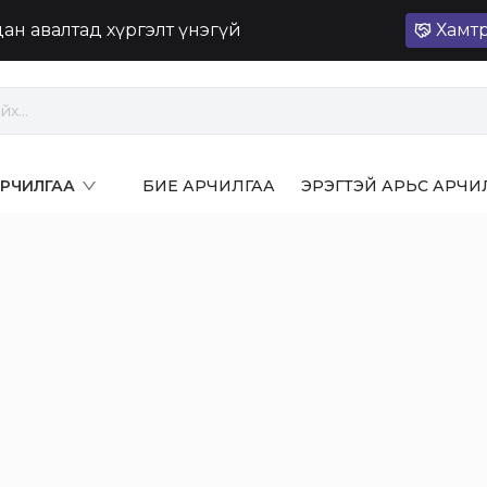
лдан авалтад хүргэлт үнэгүй
Хамт
 АРЧИЛГАА
БИЕ АРЧИЛГАА
ЭРЭГТЭЙ АРЬС АРЧИ