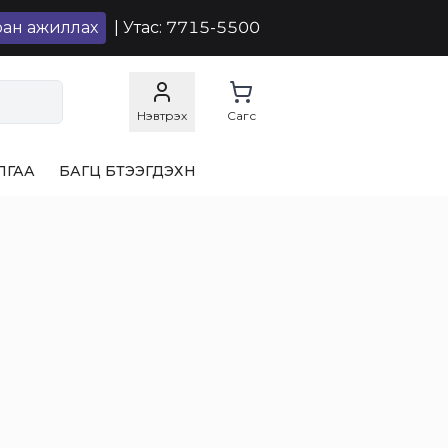
ран ажиллах
| Утас: 7715-5500
Нэвтрэх
Сагс
ЛГАА
БАГЦ БҮТЭЭГДЭХҮҮН