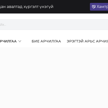
лдан авалтад хүргэлт үнэгүй
Хамт
 АРЧИЛГАА
БИЕ АРЧИЛГАА
ЭРЭГТЭЙ АРЬС АРЧИ