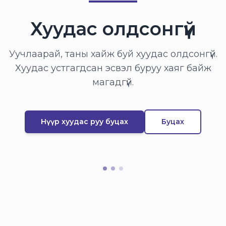
Хуудас олдсонгүй
Уучлаарай, таны хайж буй хуудас олдсонгүй.
Хуудас устгагдсан эсвэл буруу хаяг байж
магадгүй.
Нүүр хуудас руу буцах
Буцах