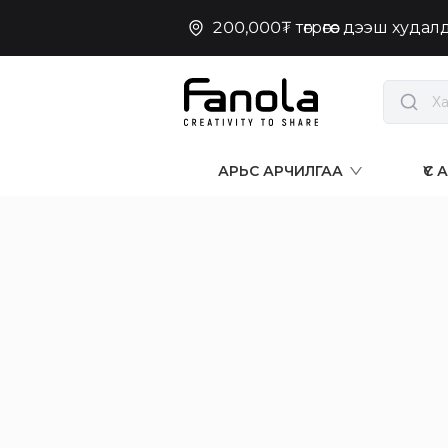
200,000₮ төгрөгөөс дээш худа
АРЬС АРЧИЛГАА
ҮС