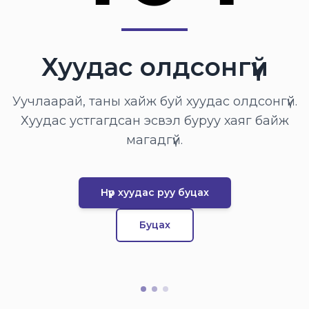
Хуудас олдсонгүй
Уучлаарай, таны хайж буй хуудас олдсонгүй.
Хуудас устгагдсан эсвэл буруу хаяг байж
магадгүй.
Нүүр хуудас руу буцах
Буцах