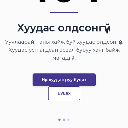
Хуудас олдсонгүй
Уучлаарай, таны хайж буй хуудас олдсонгүй.
Хуудас устгагдсан эсвэл буруу хаяг байж
магадгүй.
Нүүр хуудас руу буцах
Буцах