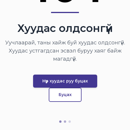
Хуудас олдсонгүй
Уучлаарай, таны хайж буй хуудас олдсонгүй.
Хуудас устгагдсан эсвэл буруу хаяг байж
магадгүй.
Нүүр хуудас руу буцах
Буцах