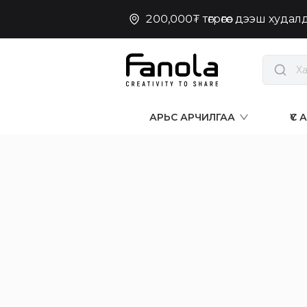
200,000₮ төгрөгөөс дээш худа
АРЬС АРЧИЛГАА
ҮС