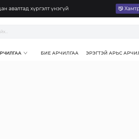
лдан авалтад хүргэлт үнэгүй
Хамт
 АРЧИЛГАА
БИЕ АРЧИЛГАА
ЭРЭГТЭЙ АРЬС АРЧИ