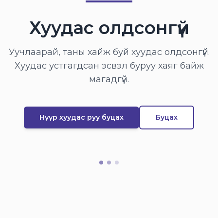
Хуудас олдсонгүй
Уучлаарай, таны хайж буй хуудас олдсонгүй.
Хуудас устгагдсан эсвэл буруу хаяг байж
магадгүй.
Нүүр хуудас руу буцах
Буцах