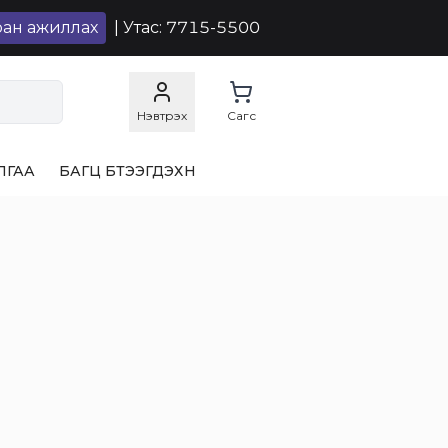
ран ажиллах
| Утас: 7715-5500
Нэвтрэх
Сагс
ЛГАА
БАГЦ БҮТЭЭГДЭХҮҮН