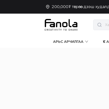
200,000₮ төгрөгөөс дээш худа
АРЬС АРЧИЛГАА
ҮС