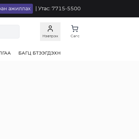
ран ажиллах
| Утас: 7715-5500
Нэвтрэх
Сагс
ЛГАА
БАГЦ БҮТЭЭГДЭХҮҮН