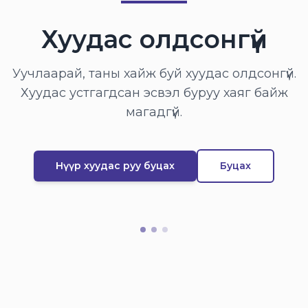
Хуудас олдсонгүй
Уучлаарай, таны хайж буй хуудас олдсонгүй.
Хуудас устгагдсан эсвэл буруу хаяг байж
магадгүй.
Нүүр хуудас руу буцах
Буцах