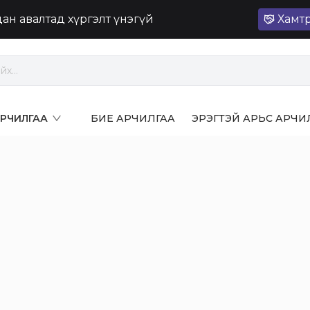
лдан авалтад хүргэлт үнэгүй
Хамт
 АРЧИЛГАА
БИЕ АРЧИЛГАА
ЭРЭГТЭЙ АРЬС АРЧИ