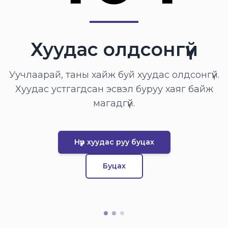
Хуудас олдсонгүй
Уучлаарай, таны хайж буй хуудас олдсонгүй.
Хуудас устгагдсан эсвэл буруу хаяг байж
магадгүй.
Нүүр хуудас руу буцах
Буцах