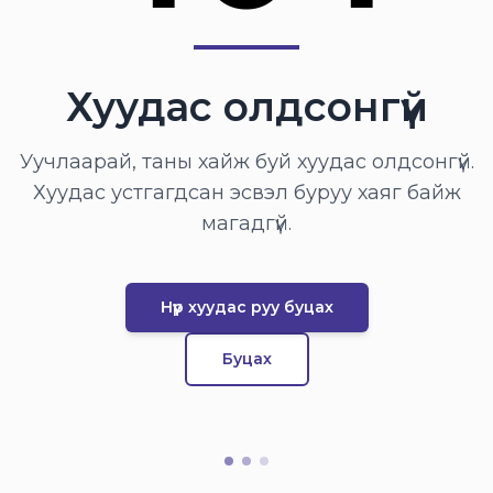
Хуудас олдсонгүй
Уучлаарай, таны хайж буй хуудас олдсонгүй.
Хуудас устгагдсан эсвэл буруу хаяг байж
магадгүй.
Нүүр хуудас руу буцах
Буцах