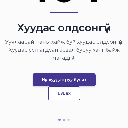
Хуудас олдсонгүй
Уучлаарай, таны хайж буй хуудас олдсонгүй.
Хуудас устгагдсан эсвэл буруу хаяг байж
магадгүй.
Нүүр хуудас руу буцах
Буцах