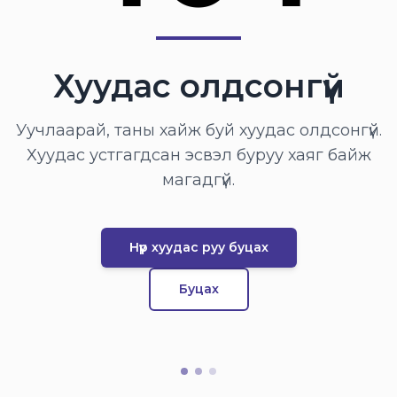
Хуудас олдсонгүй
Уучлаарай, таны хайж буй хуудас олдсонгүй.
Хуудас устгагдсан эсвэл буруу хаяг байж
магадгүй.
Нүүр хуудас руу буцах
Буцах