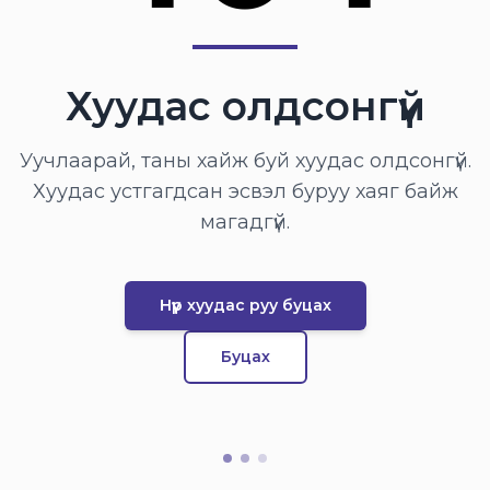
Хуудас олдсонгүй
Уучлаарай, таны хайж буй хуудас олдсонгүй.
Хуудас устгагдсан эсвэл буруу хаяг байж
магадгүй.
Нүүр хуудас руу буцах
Буцах