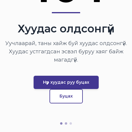
Хуудас олдсонгүй
Уучлаарай, таны хайж буй хуудас олдсонгүй.
Хуудас устгагдсан эсвэл буруу хаяг байж
магадгүй.
Нүүр хуудас руу буцах
Буцах