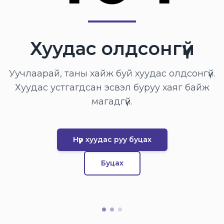
Хуудас олдсонгүй
Уучлаарай, таны хайж буй хуудас олдсонгүй.
Хуудас устгагдсан эсвэл буруу хаяг байж
магадгүй.
Нүүр хуудас руу буцах
Буцах