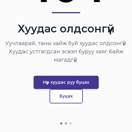
Хуудас олдсонгүй
Уучлаарай, таны хайж буй хуудас олдсонгүй.
Хуудас устгагдсан эсвэл буруу хаяг байж
магадгүй.
Нүүр хуудас руу буцах
Буцах