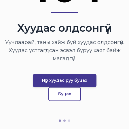
Хуудас олдсонгүй
Уучлаарай, таны хайж буй хуудас олдсонгүй.
Хуудас устгагдсан эсвэл буруу хаяг байж
магадгүй.
Нүүр хуудас руу буцах
Буцах