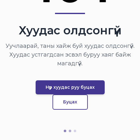
Хуудас олдсонгүй
Уучлаарай, таны хайж буй хуудас олдсонгүй.
Хуудас устгагдсан эсвэл буруу хаяг байж
магадгүй.
Нүүр хуудас руу буцах
Буцах