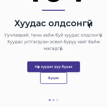
Хуудас олдсонгүй
Уучлаарай, таны хайж буй хуудас олдсонгүй.
Хуудас устгагдсан эсвэл буруу хаяг байж
магадгүй.
Нүүр хуудас руу буцах
Буцах