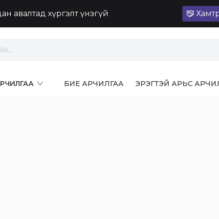
лдан авалтад хүргэлт үнэгүй
Хамт
 АРЧИЛГАА
БИЕ АРЧИЛГАА
ЭРЭГТЭЙ АРЬС АРЧИ