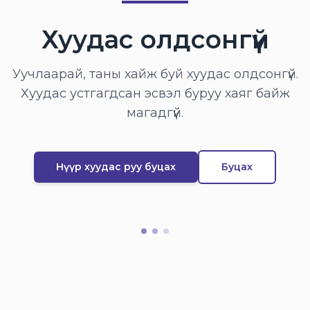
Хуудас олдсонгүй
Уучлаарай, таны хайж буй хуудас олдсонгүй.
Хуудас устгагдсан эсвэл буруу хаяг байж
магадгүй.
Нүүр хуудас руу буцах
Буцах