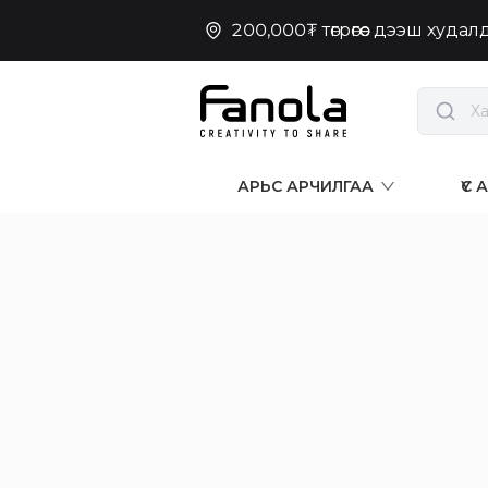
200,000₮ төгрөгөөс дээш худа
АРЬС АРЧИЛГАА
ҮС