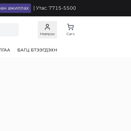
ран ажиллах
| Утас: 7715-5500
Нэвтрэх
Сагс
ЛГАА
БАГЦ БҮТЭЭГДЭХҮҮН