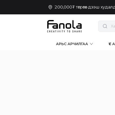
200,000₮ төгрөгөөс дээш худа
АРЬС АРЧИЛГАА
ҮС