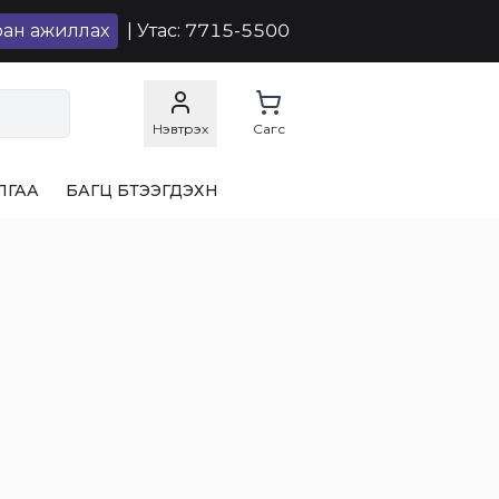
ран ажиллах
| Утас: 7715-5500
Нэвтрэх
Сагс
ЛГАА
БАГЦ БҮТЭЭГДЭХҮҮН