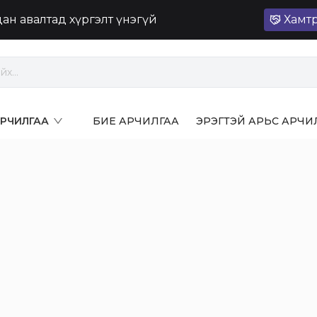
лдан авалтад хүргэлт үнэгүй
Хамт
 АРЧИЛГАА
БИЕ АРЧИЛГАА
ЭРЭГТЭЙ АРЬС АРЧИ