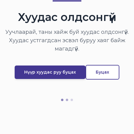
Хуудас олдсонгүй
Уучлаарай, таны хайж буй хуудас олдсонгүй.
Хуудас устгагдсан эсвэл буруу хаяг байж
магадгүй.
Нүүр хуудас руу буцах
Буцах