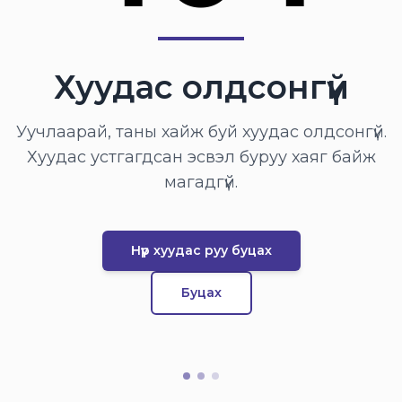
Хуудас олдсонгүй
Уучлаарай, таны хайж буй хуудас олдсонгүй.
Хуудас устгагдсан эсвэл буруу хаяг байж
магадгүй.
Нүүр хуудас руу буцах
Буцах