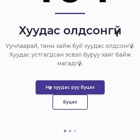
Хуудас олдсонгүй
Уучлаарай, таны хайж буй хуудас олдсонгүй.
Хуудас устгагдсан эсвэл буруу хаяг байж
магадгүй.
Нүүр хуудас руу буцах
Буцах