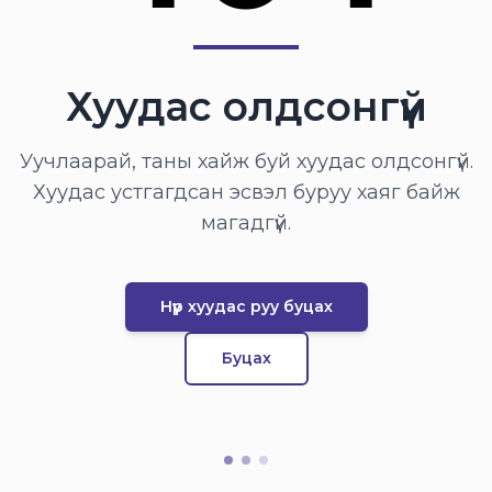
Хуудас олдсонгүй
Уучлаарай, таны хайж буй хуудас олдсонгүй.
Хуудас устгагдсан эсвэл буруу хаяг байж
магадгүй.
Нүүр хуудас руу буцах
Буцах