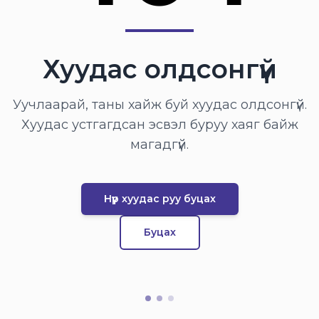
Хуудас олдсонгүй
Уучлаарай, таны хайж буй хуудас олдсонгүй.
Хуудас устгагдсан эсвэл буруу хаяг байж
магадгүй.
Нүүр хуудас руу буцах
Буцах