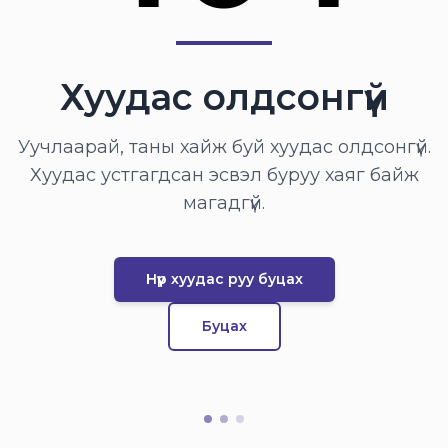
Хуудас олдсонгүй
Уучлаарай, таны хайж буй хуудас олдсонгүй.
Хуудас устгагдсан эсвэл буруу хаяг байж
магадгүй.
Нүүр хуудас руу буцах
Буцах