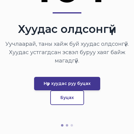
Хуудас олдсонгүй
Уучлаарай, таны хайж буй хуудас олдсонгүй.
Хуудас устгагдсан эсвэл буруу хаяг байж
магадгүй.
Нүүр хуудас руу буцах
Буцах