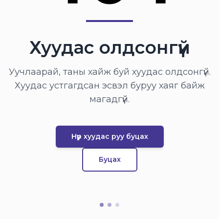
Хуудас олдсонгүй
Уучлаарай, таны хайж буй хуудас олдсонгүй.
Хуудас устгагдсан эсвэл буруу хаяг байж
магадгүй.
Нүүр хуудас руу буцах
Буцах