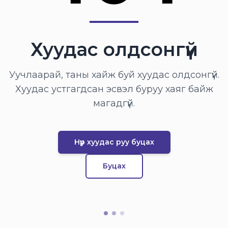
Хуудас олдсонгүй
Уучлаарай, таны хайж буй хуудас олдсонгүй.
Хуудас устгагдсан эсвэл буруу хаяг байж
магадгүй.
Нүүр хуудас руу буцах
Буцах