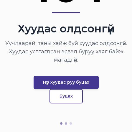
Хуудас олдсонгүй
Уучлаарай, таны хайж буй хуудас олдсонгүй.
Хуудас устгагдсан эсвэл буруу хаяг байж
магадгүй.
Нүүр хуудас руу буцах
Буцах