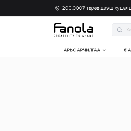
200,000₮ төгрөгөөс дээш худа
АРЬС АРЧИЛГАА
ҮС