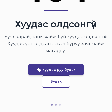
Хуудас олдсонгүй
Уучлаарай, таны хайж буй хуудас олдсонгүй.
Хуудас устгагдсан эсвэл буруу хаяг байж
магадгүй.
Нүүр хуудас руу буцах
Буцах