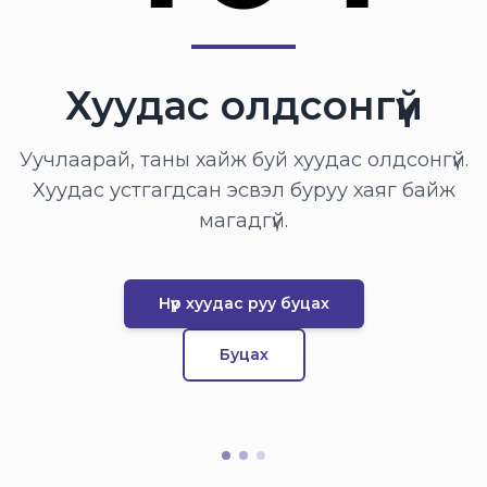
Хуудас олдсонгүй
Уучлаарай, таны хайж буй хуудас олдсонгүй.
Хуудас устгагдсан эсвэл буруу хаяг байж
магадгүй.
Нүүр хуудас руу буцах
Буцах