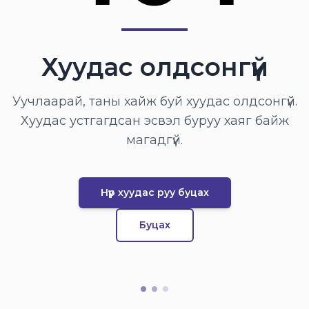
Хуудас олдсонгүй
Уучлаарай, таны хайж буй хуудас олдсонгүй.
Хуудас устгагдсан эсвэл буруу хаяг байж
магадгүй.
Нүүр хуудас руу буцах
Буцах