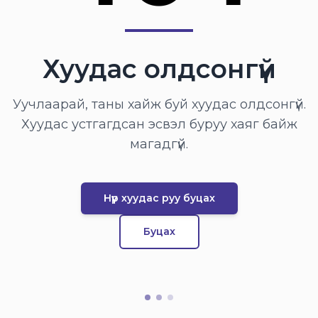
Хуудас олдсонгүй
Уучлаарай, таны хайж буй хуудас олдсонгүй.
Хуудас устгагдсан эсвэл буруу хаяг байж
магадгүй.
Нүүр хуудас руу буцах
Буцах