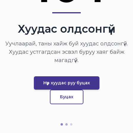
Хуудас олдсонгүй
Уучлаарай, таны хайж буй хуудас олдсонгүй.
Хуудас устгагдсан эсвэл буруу хаяг байж
магадгүй.
Нүүр хуудас руу буцах
Буцах