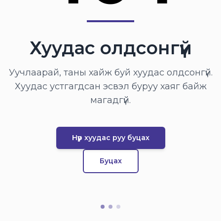
Хуудас олдсонгүй
Уучлаарай, таны хайж буй хуудас олдсонгүй.
Хуудас устгагдсан эсвэл буруу хаяг байж
магадгүй.
Нүүр хуудас руу буцах
Буцах