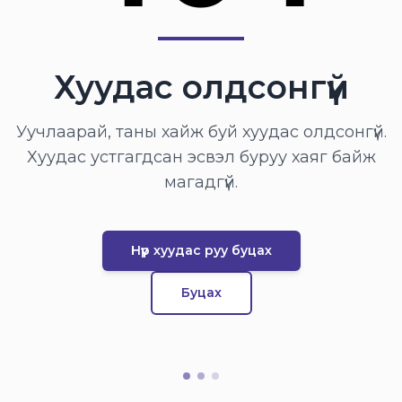
Хуудас олдсонгүй
Уучлаарай, таны хайж буй хуудас олдсонгүй.
Хуудас устгагдсан эсвэл буруу хаяг байж
магадгүй.
Нүүр хуудас руу буцах
Буцах