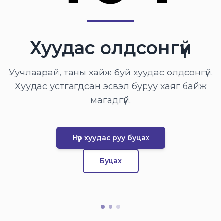
Хуудас олдсонгүй
Уучлаарай, таны хайж буй хуудас олдсонгүй.
Хуудас устгагдсан эсвэл буруу хаяг байж
магадгүй.
Нүүр хуудас руу буцах
Буцах