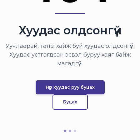
Хуудас олдсонгүй
Уучлаарай, таны хайж буй хуудас олдсонгүй.
Хуудас устгагдсан эсвэл буруу хаяг байж
магадгүй.
Нүүр хуудас руу буцах
Буцах