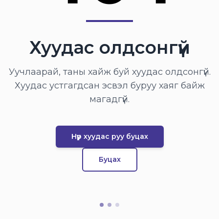
Хуудас олдсонгүй
Уучлаарай, таны хайж буй хуудас олдсонгүй.
Хуудас устгагдсан эсвэл буруу хаяг байж
магадгүй.
Нүүр хуудас руу буцах
Буцах