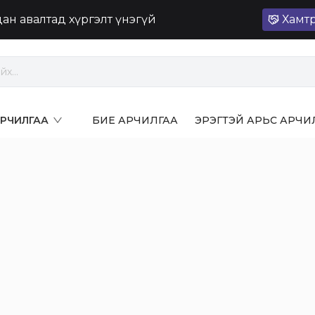
лдан авалтад хүргэлт үнэгүй
Хамт
 АРЧИЛГАА
БИЕ АРЧИЛГАА
ЭРЭГТЭЙ АРЬС АРЧИ