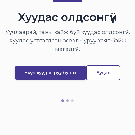
Хуудас олдсонгүй
Уучлаарай, таны хайж буй хуудас олдсонгүй.
Хуудас устгагдсан эсвэл буруу хаяг байж
магадгүй.
Нүүр хуудас руу буцах
Буцах