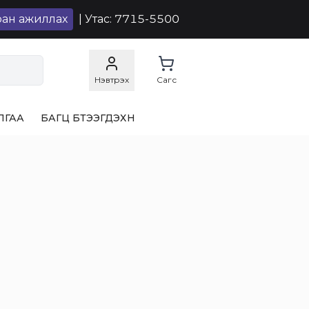
ран ажиллах
| Утас: 7715-5500
Нэвтрэх
Сагс
ЛГАА
БАГЦ БҮТЭЭГДЭХҮҮН