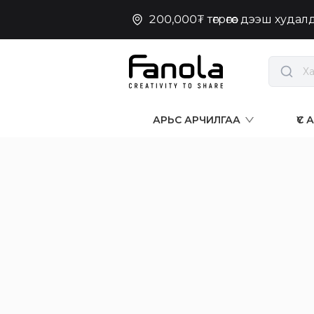
200,000₮ төгрөгөөс дээш худа
АРЬС АРЧИЛГАА
ҮС