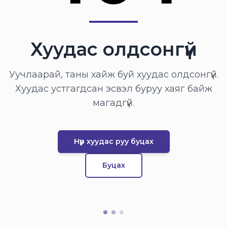
Хуудас олдсонгүй
Уучлаарай, таны хайж буй хуудас олдсонгүй.
Хуудас устгагдсан эсвэл буруу хаяг байж
магадгүй.
Нүүр хуудас руу буцах
Буцах